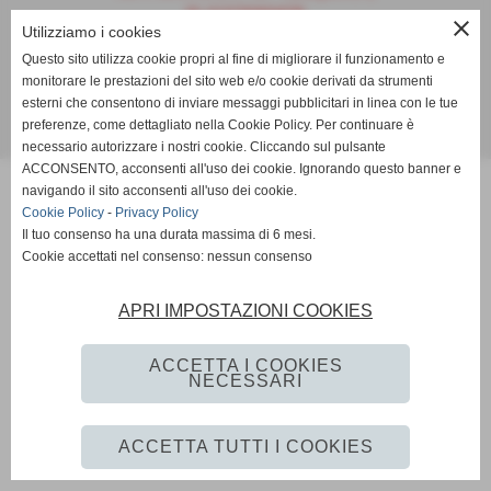
P.I. 01575060478
close
Utilizziamo i cookies
Tel. +39 0573526493 Fax +39 0573528077
Questo sito utilizza cookie propri al fine di migliorare il funzionamento e
monitorare le prestazioni del sito web e/o cookie derivati da strumenti
info@mascot.it
esterni che consentono di inviare messaggi pubblicitari in linea con le tue
preferenze, come dettagliato nella Cookie Policy. Per continuare è
Realizzazione siti web www.sitoper.it
necessario autorizzare i nostri cookie. Cliccando sul pulsante
ACCONSENTO, acconsenti all'uso dei cookie. Ignorando questo banner e
navigando il sito acconsenti all'uso dei cookie.
Cookie Policy
-
Privacy Policy
Il tuo consenso ha una durata massima di 6 mesi.
Cookie accettati nel consenso: nessun consenso
APRI IMPOSTAZIONI COOKIES
ACCETTA I COOKIES
NECESSARI
ACCETTA TUTTI I COOKIES